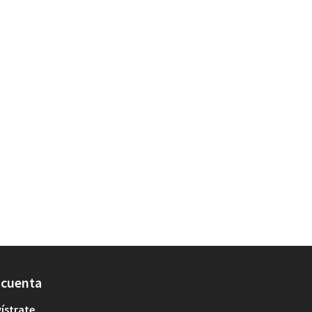
 cuenta
ístrate