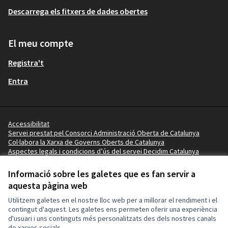
Descarrega els fitxers de dades obertes
El meu compte
Registra't
Entra
Accessibilitat
Servei prestat pel Consorci Administració Oberta de Catalunya
Col·labora la Xarxa de Governs Oberts de Catalunya
Aspectes legals i condicions d’ús del servei Decidim Catalunya
Vídeo tutorials
Termes i condicions
Informació sobre les galetes que es fan servir a
Configuració de les galetes
aquesta pàgina web
Ajuntament de la Pobla de Mafumet a X
Ajuntament de la Pobla de Mafumet a Facebook
Ajuntament de la Pobla de Mafumet a Instagram
Ajuntament de la Pobla de Mafumet a YouTube
Ajuntament de la Pobla de Mafumet a GitHub
Utilitzem galetes en el nostre lloc web per a millorar el rendiment i el
(Enllaç extern)
(Enllaç extern)
(Enllaç extern)
(Enllaç extern)
(Enllaç extern)
contingut d'aquest. Les galetes ens permeten oferir una experiència
d'usuari i uns continguts més personalitzats des dels nostres canals
de xarxes socials.