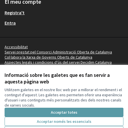
El meu compte
Registra't
Entra
Accessibilitat
Servei prestat pel Consorci Administració Oberta de Catalunya
Col·labora la Xarxa de Governs Oberts de Catalunya
Aspectes legals i condicions d’ús del servei Decidim Catalunya
Vídeo tutorials
Termes i condicions
Informació sobre les galetes que es fan servir a
Configuració de les galetes
aquesta pàgina web
Ajuntament de la Pobla de Mafumet a X
Ajuntament de la Pobla de Mafumet a Facebook
Ajuntament de la Pobla de Mafumet a Instagram
Ajuntament de la Pobla de Mafumet a YouTube
Ajuntament de la Pobla de Mafumet a GitHub
Utilitzem galetes en el nostre lloc web per a millorar el rendiment i el
(Enllaç extern)
(Enllaç extern)
(Enllaç extern)
(Enllaç extern)
(Enllaç extern)
contingut d'aquest. Les galetes ens permeten oferir una experiència
d'usuari i uns continguts més personalitzats des dels nostres canals
de xarxes socials.
Amb llicènc
(Enllaç exte
Acceptar totes
(Enllaç extern)
Web creada amb
programari lliure
.
(Enllaç extern)
Acceptar només les essencials