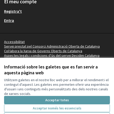
El meu compte
Registra't
Entra
Accessibilitat
Servei prestat pel Consorci Administració Oberta de Catalunya
Col·labora la Xarxa de Governs Oberts de Catalunya
Aspectes legals i condicions d’ús del servei Decidim Catalunya
Vídeo tutorials
Termes i condicions
Informació sobre les galetes que es fan servir a
Configuració de les galetes
aquesta pàgina web
Ajuntament de la Pobla de Mafumet a X
Ajuntament de la Pobla de Mafumet a Facebook
Ajuntament de la Pobla de Mafumet a Instagram
Ajuntament de la Pobla de Mafumet a YouTube
Ajuntament de la Pobla de Mafumet a GitHub
Utilitzem galetes en el nostre lloc web per a millorar el rendiment i el
(Enllaç extern)
(Enllaç extern)
(Enllaç extern)
(Enllaç extern)
(Enllaç extern)
contingut d'aquest. Les galetes ens permeten oferir una experiència
d'usuari i uns continguts més personalitzats des dels nostres canals
de xarxes socials.
Amb llicènc
(Enllaç exte
Acceptar totes
(Enllaç extern)
Web creada amb
programari lliure
.
(Enllaç extern)
Acceptar només les essencials