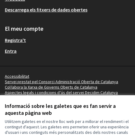
Descarrega els fitxers de dades obertes
El meu compte
Registra't
Entra
Accessibilitat
Servei prestat pel Consorci Administració Oberta de Catalunya
Col·labora la Xarxa de Governs Oberts de Catalunya
Aspectes legals i condicions d’ús del servei Decidim Catalunya
Vídeo tutorials
Termes i condicions
Informació sobre les galetes que es fan servir a
Configuració de les galetes
aquesta pàgina web
Ajuntament de la Pobla de Mafumet a X
Ajuntament de la Pobla de Mafumet a Facebook
Ajuntament de la Pobla de Mafumet a Instagram
Ajuntament de la Pobla de Mafumet a YouTube
Ajuntament de la Pobla de Mafumet a GitHub
Utilitzem galetes en el nostre lloc web per a millorar el rendiment i el
(Enllaç extern)
(Enllaç extern)
(Enllaç extern)
(Enllaç extern)
(Enllaç extern)
contingut d'aquest. Les galetes ens permeten oferir una experiència
d'usuari i uns continguts més personalitzats des dels nostres canals