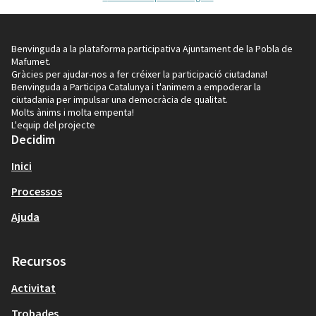
Benvinguda a la plataforma participativa Ajuntament de la Pobla de
Mafumet.
Gràcies per ajudar-nos a fer créixer la participació ciutadana!
Benvinguda a Participa Catalunya i t'animem a empoderar la
ciutadania per impulsar una democràcia de qualitat.
Molts ànims i molta empenta!
L'equip del projecte
Decidim
Inici
Processos
Ajuda
Recursos
Activitat
Trobades