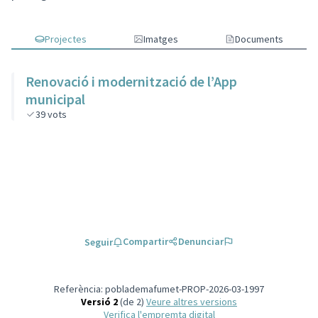
Projectes
Imatges
Documents
Renovació i modernització de l’App
municipal
39
vots
Compartir
Denunciar
Seguir
Referència: poblademafumet-PROP-2026-03-1997
Versió 2
(de 2)
veure altres versions
Verifica l'empremta digital