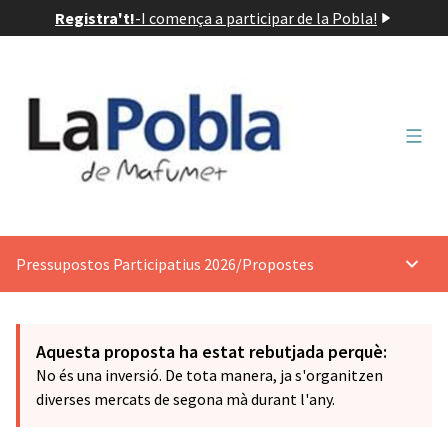
Registra't!
-
I comença a participar de la Pobla!
Menú 
Pressupostos Participatius 2026
/
Propostes
Menú p
Aquesta proposta ha estat rebutjada perquè:
No és una inversió. De tota manera, ja s'organitzen
diverses mercats de segona mà durant l'any.