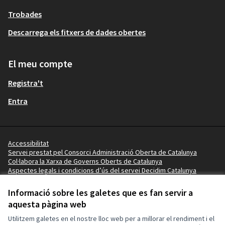
Trobades
Descarrega els fitxers de dades obertes
El meu compte
Registra't
Entra
Accessibilitat
Servei prestat pel Consorci Administració Oberta de Catalunya
Col·labora la Xarxa de Governs Oberts de Catalunya
Aspectes legals i condicions d’ús del servei Decidim Catalunya
Vídeo tutorials
Termes i condicions
Informació sobre les galetes que es fan servir a
Configuració de les galetes
aquesta pàgina web
Ajuntament de la Pobla de Mafumet a X
Ajuntament de la Pobla de Mafumet a Facebook
Ajuntament de la Pobla de Mafumet a Instagram
Ajuntament de la Pobla de Mafumet a YouTube
Ajuntament de la Pobla de Mafumet a GitHub
Utilitzem galetes en el nostre lloc web per a millorar el rendiment i el
(Enllaç extern)
(Enllaç extern)
(Enllaç extern)
(Enllaç extern)
(Enllaç extern)