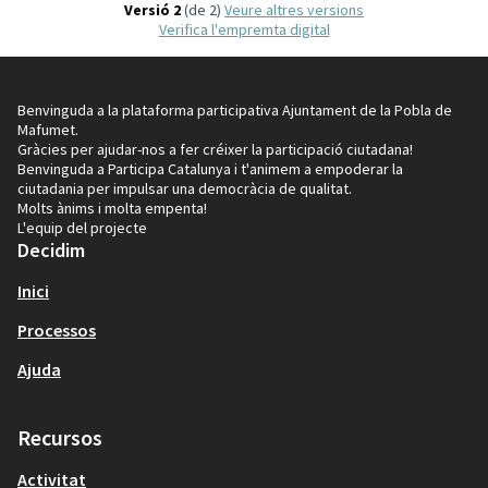
Versió 2
(de 2)
veure altres versions
Verifica l'empremta digital
Benvinguda a la plataforma participativa Ajuntament de la Pobla de
Mafumet.
Gràcies per ajudar-nos a fer créixer la participació ciutadana!
Benvinguda a Participa Catalunya i t'animem a empoderar la
ciutadania per impulsar una democràcia de qualitat.
Molts ànims i molta empenta!
L'equip del projecte
Decidim
Inici
Processos
Ajuda
Recursos
Activitat