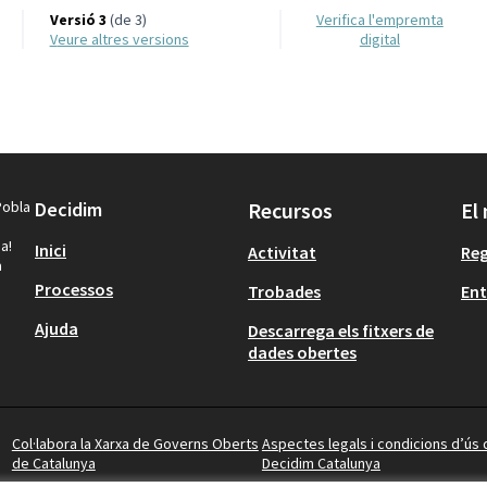
Versió 3
(de 3)
Verifica l'empremta
veure altres versions
digital
Pobla
Decidim
Recursos
El
a!
Inici
Activitat
Reg
a
Processos
Trobades
Ent
Ajuda
Descarrega els fitxers de
dades obertes
Col·labora la Xarxa de Governs Oberts
Aspectes legals i condicions d’ús 
de Catalunya
Decidim Catalunya