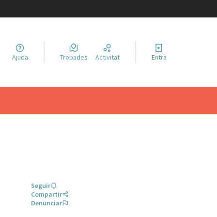
a llengua
Ajuda
Trobades
Activitat
Entra
el idioma
Seguir
Compartir
Denunciar