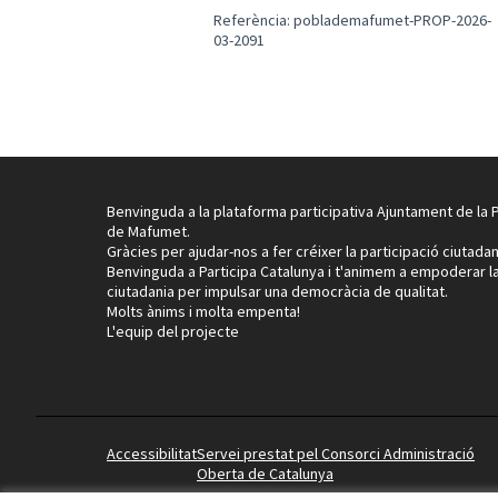
Referència: poblademafumet-PROP-2026-
03-2091
Benvinguda a la plataforma participativa Ajuntament de la 
de Mafumet.
Gràcies per ajudar-nos a fer créixer la participació ciutadan
Benvinguda a Participa Catalunya i t'animem a empoderar l
ciutadania per impulsar una democràcia de qualitat.
Molts ànims i molta empenta!
L'equip del projecte
Accessibilitat
Servei prestat pel Consorci Administració
Oberta de Catalunya