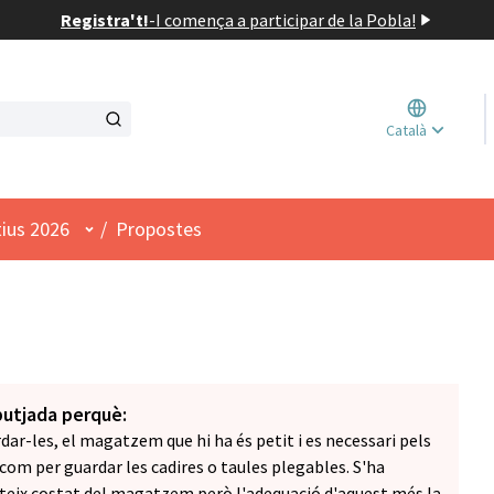
Registra't!
-
I comença a participar de la Pobla!
Triar l
Català
Elegir 
Menú d'usuari
tius 2026
/
Propostes
butjada perquè:
dar-les, el magatzem que hi ha és petit i es necessari pels
í com per guardar les cadires o taules plegables. S'ha
ateix costat del magatzem però l'adequació d'aquest més la