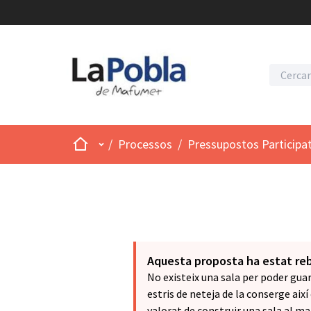
Inici
Menú principal
/
Processos
/
Pressupostos Participa
Aquesta proposta ha estat re
No existeix una sala per poder guar
estris de neteja de la conserge aix
valorat de construir una sala al m