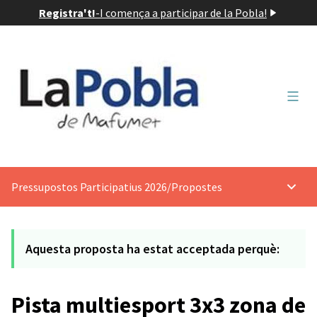
Registra't!
-
I comença a participar de la Pobla!
Menú 
Pressupostos Participatius 2026
/
Propostes
Menú p
Aquesta proposta ha estat acceptada perquè:
Pista multiesport 3x3 zona de