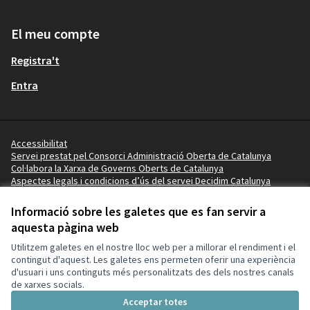
El meu compte
Registra't
Entra
Accessibilitat
Servei prestat pel Consorci Administració Oberta de Catalunya
Col·labora la Xarxa de Governs Oberts de Catalunya
Aspectes legals i condicions d’ús del servei Decidim Catalunya
Vídeo tutorials
Termes i condicions
Informació sobre les galetes que es fan servir a
Configuració de les galetes
aquesta pàgina web
Ajuntament de la Pobla de Mafumet a X
Ajuntament de la Pobla de Mafumet a Facebook
Ajuntament de la Pobla de Mafumet a Instagram
Ajuntament de la Pobla de Mafumet a YouTube
Ajuntament de la Pobla de Mafumet a GitHub
Utilitzem galetes en el nostre lloc web per a millorar el rendiment i el
(Enllaç extern)
(Enllaç extern)
(Enllaç extern)
(Enllaç extern)
(Enllaç extern)
contingut d'aquest. Les galetes ens permeten oferir una experiència
d'usuari i uns continguts més personalitzats des dels nostres canals
de xarxes socials.
Amb llicènc
(Enllaç exte
Acceptar totes
(Enllaç extern)
Web creada amb
programari lliure
.