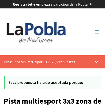
Regístrate!
-
Y empieza a participar de la Pobla!
Menú 
Pressupostos Participatius 2026
/
Propuestas
Menú p
Esta propuesta ha sido aceptada porque:
Pista multiesport 3x3 zona de