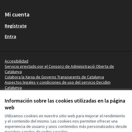
Mi cuenta
Regístrate
Entra
Accesibilidad
Servicio prestado por el Consorci de Administració Oberta de
Catalunya
Colabora la Xarxa de Governs Transparents de Catalunya
Aspectos legales y condiciones de uso del servicio Decidim
Catalunya
Vídeotutoriales
Términos y condiciones
Información sobre las cookies utilizadas en la página
Configuración de cookies
web
Ajuntament de la Pobla de Mafumet en X
Ajuntament de la Pobla de Mafumet en Facebook
Ajuntament de la Pobla de Mafumet en Instagram
Ajuntament de la Pobla de Mafumet en YouTube
Ajuntament de la Pobla de Mafumet en GitHub
Utilizamos cookies en nuestro sitio web para mejorar el rendimiento
(Enlace externo)
(Enlace externo)
(Enlace externo)
(Enlace externo)
(Enlace externo)
y el contenido del mismo. Las cookies nos permiten ofrecer una
experiencia de usuario y unos contenidos más personalizados desde
nuestros canales de redes sociales.