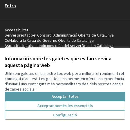
Entra
Accessibilitat
Servei prestat pel Consorci Administració Oberta de Catalunya
Col·labora la Xarxa de Governs Oberts de Catalunya
Aspectes legals i condicions d’ús del servei Decidim Catalunya
Vídeo tutorials
Termes i condicions
Informació sobre les galetes que es fan servir a
Configuració de les galetes
aquesta pàgina web
Ajuntament de la Pobla de Mafumet a X
Ajuntament de la Pobla de Mafumet a Facebook
Ajuntament de la Pobla de Mafumet a Instagram
Ajuntament de la Pobla de Mafumet a YouTube
Ajuntament de la Pobla de Mafumet a GitHub
Utilitzem galetes en el nostre lloc web per a millorar el rendiment i el
(Enllaç extern)
(Enllaç extern)
(Enllaç extern)
(Enllaç extern)
(Enllaç extern)
contingut d'aquest. Les galetes ens permeten oferir una experiència
d'usuari i uns continguts més personalitzats des dels nostres canals
de xarxes socials.
Amb llicènc
(Enllaç exte
Acceptar totes
(Enllaç extern)
Web creada amb
programari lliure
.
(Enllaç extern)
Acceptar només les essencials
Configuració
Inici
Cercar
Activitat
Entra
Enquesta Decidim