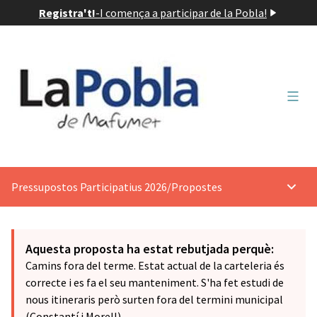
Registra't!
-
I comença a participar de la Pobla!
Menú 
Pressupostos Participatius 2026
/
Propostes
Menú p
Aquesta proposta ha estat rebutjada perquè:
Camins fora del terme. Estat actual de la carteleria és
correcte i es fa el seu manteniment. S'ha fet estudi de
nous itineraris però surten fora del termini municipal
(Constantí i Morell)