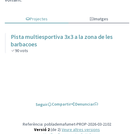
Projectes
Imatges
Pista multiesportiva 3x3 a la zona de les
barbacoes
90
vots
Compartir
Denunciar
Seguir
Referència: poblademafumet-PROP-2026-03-2102
Versió 2
(de 2)
veure altres versions