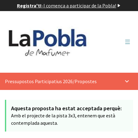
Registra't!
-
I comença a participar de la Pobla!
Menú 
Pressupostos Participatius 2026
/
Propostes
Menú p
Aquesta proposta ha estat acceptada perquè:
Amb el projecte de la pista 3x3, entenem que està
contemplada aquesta.