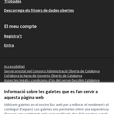
Trobades
Descarrega els fitxers de dades obertes
El meu compte
Registra't
Entra
Accessibilitat
Servei prestat pel Consorci Administració Oberta de Catalunya
Col·labora la Xarxa de Governs Oberts de Catalunya
Aspectes legals i condicions d’ús del servei Decidim Catalunya
Vídeo tutorials
Termes i condicions
Informació sobre les galetes que es fan servir a
Configuració de les galetes
aquesta pàgina web
Ajuntament de la Pobla de Mafumet a X
Ajuntament de la Pobla de Mafumet a Facebook
Ajuntament de la Pobla de Mafumet a Instagram
Ajuntament de la Pobla de Mafumet a YouTube
Ajuntament de la Pobla de Mafumet a GitHub
Utilitzem galetes en el nostre lloc web per a millorar el rendiment i el
(Enllaç extern)
(Enllaç extern)
(Enllaç extern)
(Enllaç extern)
(Enllaç extern)
contingut d'aquest. Les galetes ens permeten oferir una experiència
d'usuari i uns continguts més personalitzats des dels nostres canals