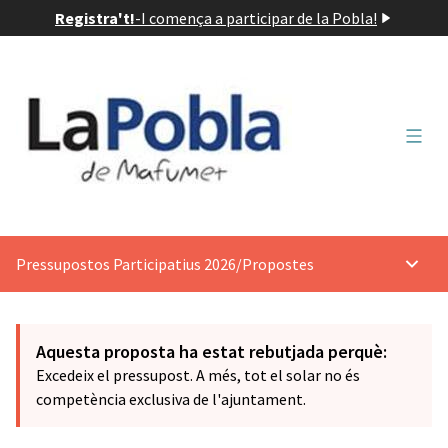
Registra't!
-
I comença a participar de la Pobla!
Menú 
Pressupostos Participatius 2026
/
Propostes
Menú p
Aquesta proposta ha estat rebutjada perquè:
Excedeix el pressupost. A més, tot el solar no és
competència exclusiva de l'ajuntament.