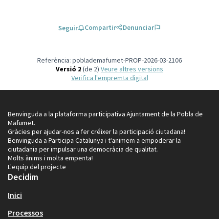
Compartir
Denunciar
Seguir
Referència: poblademafumet-PROP-2026-03-2106
Versió 2
(de 2)
veure altres versions
Verifica l'empremta digital
Benvinguda a la plataforma participativa Ajuntament de la Pobla de
Mafumet.
Gràcies per ajudar-nos a fer créixer la participació ciutadana!
Benvinguda a Participa Catalunya i t'animem a empoderar la
ciutadania per impulsar una democràcia de qualitat.
Molts ànims i molta empenta!
L'equip del projecte
Decidim
Inici
Processos