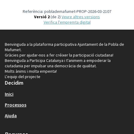
Referència: poblademafumet-PROP-2026-03-2107
Versió 2
(de 2)
veure altres versions
Verifica l'empremta digital
Benvinguda a la plataforma participativa Ajuntament de la Pobla de
Mafumet.
Gràcies per ajudar-nos a fer créixer la participació ciutadana!
Benvinguda a Participa Catalunya i t'animem a empoderar la
ciutadania per impulsar una democràcia de qualitat.
Molts ànims i molta empenta!
L'equip del projecte
Decidim
Inici
Processos
Ajuda