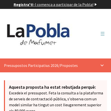
Registra't!
-
I comença a participar de la Pobla!
Menú 
Pressupostos Participatius 2026
/
Propostes
Menú p
Aquesta proposta ha estat rebutjada perquè:
Excedeix el pressupost. Feta la consulta a la plataforma
de serveis de contractació pública, s'observa com un
model similar ha tingut un cost lleugerement superior
als 80.000 euros.