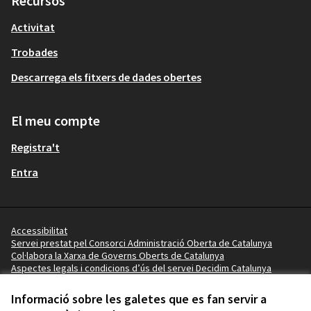
Recursos
Activitat
Trobades
Descarrega els fitxers de dades obertes
El meu compte
Registra't
Entra
Accessibilitat
Servei prestat pel Consorci Administració Oberta de Catalunya
Col·labora la Xarxa de Governs Oberts de Catalunya
Aspectes legals i condicions d’ús del servei Decidim Catalunya
Vídeo tutorials
Termes i condicions
Informació sobre les galetes que es fan servir a
Configuració de les galetes