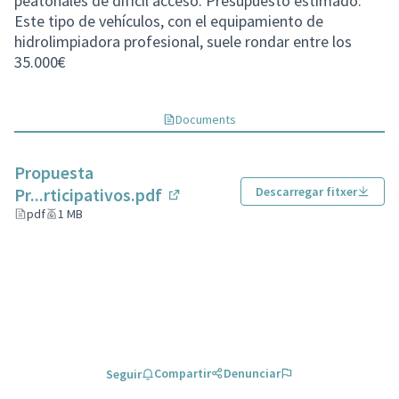
peatonales de difícil acceso. Presupuesto estimado:
Este tipo de vehículos, con el equipamiento de
hidrolimpiadora profesional, suele rondar entre los
35.000€
Documents
Propuesta
Pr...rticipativos.pdf
Descarregar fitxer
(Enllaç extern)
pdf
1 MB
Compartir
Denunciar
Seguir