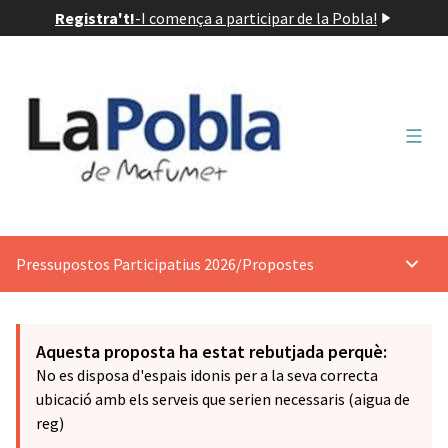
Registra't!
-
I comença a participar de la Pobla!
Menú 
Pressupostos Participatius 2026
/
Propostes
Menú p
Aquesta proposta ha estat rebutjada perquè:
No es disposa d'espais idonis per a la seva correcta
ubicació amb els serveis que serien necessaris (aigua de
reg)