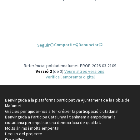
Compartir
Denunciar
Seguir
Referència: poblademafumet-PROP-2026-03-2109
Versió 2
(de 2)
veure altres versions
Verifica l'empremta digital
Benvinguda a la plataforma participativa Ajuntament de la Pobla de
Mafumet.
Gràcies per ajudar-nos a fer créixer la participació ciutadana!
Benvinguda a Participa Catalunya i t'animem a empoderar la
ciutadania per impulsar una democràcia de qualitat.
Molts ànims i molta empenta!
L'equip del projecte