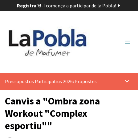
Registra't!
-
I comença a participar de la Pobla!
Menú 
Pressupostos Participatius 2026
/
Propostes
Menú p
Canvis a "Ombra zona
Workout "Complex
esportiu""