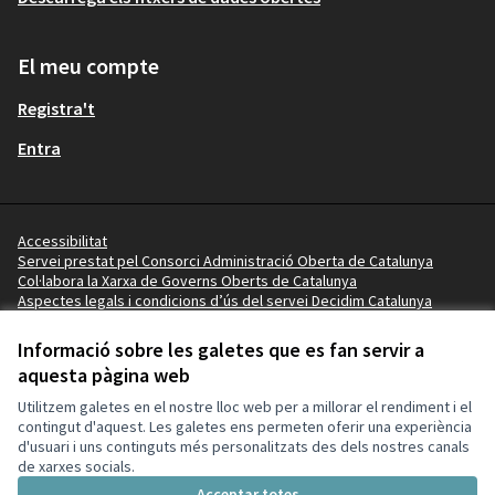
El meu compte
Registra't
Entra
Accessibilitat
Servei prestat pel Consorci Administració Oberta de Catalunya
Col·labora la Xarxa de Governs Oberts de Catalunya
Aspectes legals i condicions d’ús del servei Decidim Catalunya
Vídeo tutorials
Termes i condicions
Informació sobre les galetes que es fan servir a
Configuració de les galetes
aquesta pàgina web
Ajuntament de la Pobla de Mafumet a X
Ajuntament de la Pobla de Mafumet a Facebook
Ajuntament de la Pobla de Mafumet a Instagram
Ajuntament de la Pobla de Mafumet a YouTube
Ajuntament de la Pobla de Mafumet a GitHub
Utilitzem galetes en el nostre lloc web per a millorar el rendiment i el
(Enllaç extern)
(Enllaç extern)
(Enllaç extern)
(Enllaç extern)
(Enllaç extern)
contingut d'aquest. Les galetes ens permeten oferir una experiència
d'usuari i uns continguts més personalitzats des dels nostres canals
de xarxes socials.
Amb llicènc
(Enllaç exte
Acceptar totes