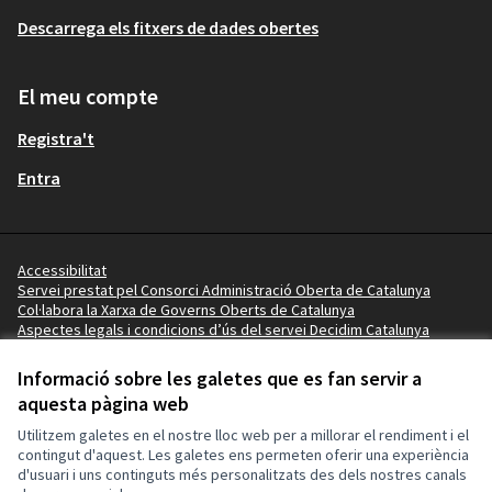
Descarrega els fitxers de dades obertes
El meu compte
Registra't
Entra
Accessibilitat
Servei prestat pel Consorci Administració Oberta de Catalunya
Col·labora la Xarxa de Governs Oberts de Catalunya
Aspectes legals i condicions d’ús del servei Decidim Catalunya
Vídeo tutorials
Termes i condicions
Informació sobre les galetes que es fan servir a
Configuració de les galetes
aquesta pàgina web
Ajuntament de la Pobla de Mafumet a X
Ajuntament de la Pobla de Mafumet a Facebook
Ajuntament de la Pobla de Mafumet a Instagram
Ajuntament de la Pobla de Mafumet a YouTube
Ajuntament de la Pobla de Mafumet a GitHub
Utilitzem galetes en el nostre lloc web per a millorar el rendiment i el
(Enllaç extern)
(Enllaç extern)
(Enllaç extern)
(Enllaç extern)
(Enllaç extern)
contingut d'aquest. Les galetes ens permeten oferir una experiència
d'usuari i uns continguts més personalitzats des dels nostres canals