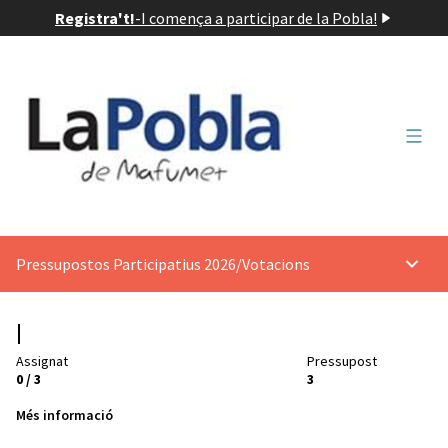
Registra't!
-
I comença a participar de la Pobla!
Menú 
Pressupostos Participatius 2026
/
Votacions
Menú p
Assignat
Pressupost
0 / 3
3
Més informació