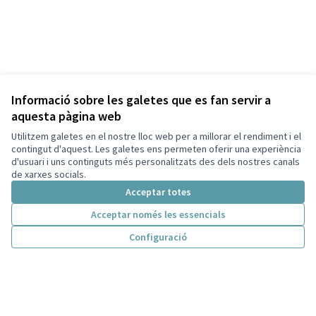
Informació sobre les galetes que es fan servir a
aquesta pàgina web
Benvinguda a la plataforma participativa Ajuntament de la Pobla de
Mafumet.
Utilitzem galetes en el nostre lloc web per a millorar el rendiment i el
Gràcies per ajudar-nos a fer créixer la participació ciutadana!
contingut d'aquest. Les galetes ens permeten oferir una experiència
Benvinguda a Participa Catalunya i t'animem a empoderar la
d'usuari i uns continguts més personalitzats des dels nostres canals
ciutadania per impulsar una democràcia de qualitat.
de xarxes socials.
Molts ànims i molta empenta!
Acceptar totes
L'equip del projecte
Decidim
Acceptar només les essencials
Configuració
Inici
Inici
Cercar
Activitat
Entra
Enquesta Decidim
Processos
Ajuda