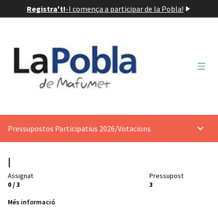
Registra't!
-
I comença a participar de la Pobla!
Menú 
Pressupostos Participatius 2026
/
Votacions
Menú p
Assignat
Pressupost
0 / 3
3
Més informació