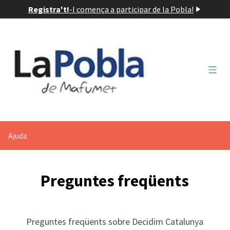
Registra't!
-
I comença a participar de la Pobla!
Menú 
Ajuda
Preguntes freqüents
Preguntes freqüents sobre Decidim Catalunya