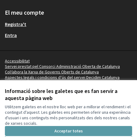
El meu compte
Registra't
Entra
Accessibilitat
Servei prestat pel Consorci Administració Oberta de Catalunya
Col·labora la Xarxa de Governs Oberts de Catalunya
Aspectes legals i condicions d’ús del servei Decidim Catalunya
Vídeo tutorials
Termes i condicions
Informació sobre les galetes que es fan servir a
Configuració de les galetes
aquesta pàgina web
Ajuntament de la Pobla de Mafumet a X
Ajuntament de la Pobla de Mafumet a Facebook
Ajuntament de la Pobla de Mafumet a Instagram
Ajuntament de la Pobla de Mafumet a YouTube
Ajuntament de la Pobla de Mafumet a GitHub
Utilitzem galetes en el nostre lloc web per a millorar el rendiment i el
(Enllaç extern)
(Enllaç extern)
(Enllaç extern)
(Enllaç extern)
(Enllaç extern)
contingut d'aquest. Les galetes ens permeten oferir una experiència
d'usuari i uns continguts més personalitzats des dels nostres canals
de xarxes socials.
Amb llicènc
(Enllaç exte
Acceptar totes
(Enllaç extern)
Web creada amb
programari lliure
.