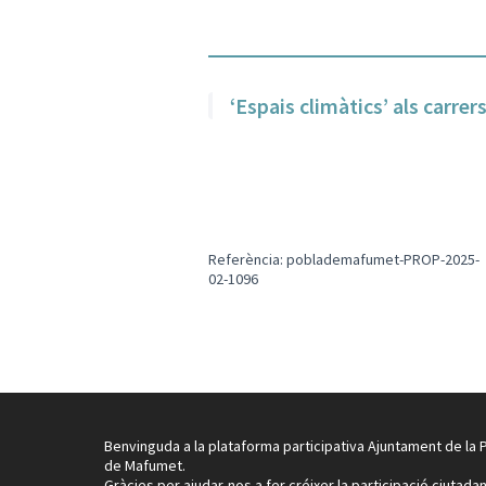
‘Espais climàtics’ als carrer
Referència: poblademafumet-PROP-2025-
02-1096
Benvinguda a la plataforma participativa Ajuntament de la 
de Mafumet.
Gràcies per ajudar-nos a fer créixer la participació ciutadan