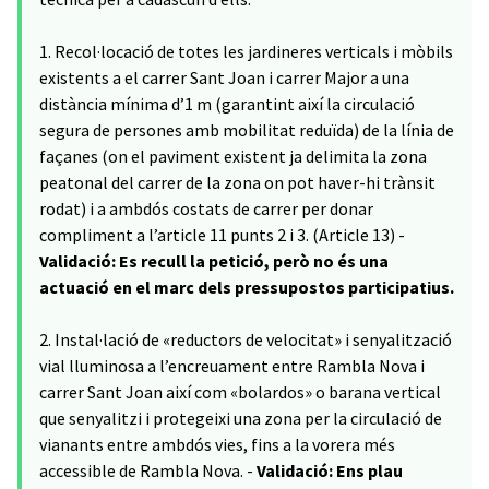
1. Recol·locació de totes les jardineres verticals i mòbils
existents a el carrer Sant Joan i carrer Major a una
distància mínima d’1 m (garantint així la circulació
segura de persones amb mobilitat reduïda) de la línia de
façanes (on el paviment existent ja delimita la zona
peatonal del carrer de la zona on pot haver-hi trànsit
rodat) i a ambdós costats de carrer per donar
compliment a l’article 11 punts 2 i 3. (Article 13) -
Validació: Es recull la petició, però no és una
actuació en el marc dels pressupostos participatius.
2. Instal·lació de «reductors de velocitat» i senyalització
vial lluminosa a l’encreuament entre Rambla Nova i
carrer Sant Joan així com «bolardos» o barana vertical
que senyalitzi i protegeixi una zona per la circulació de
vianants entre ambdós vies, fins a la vorera més
accessible de Rambla Nova. -
Validació: Ens plau