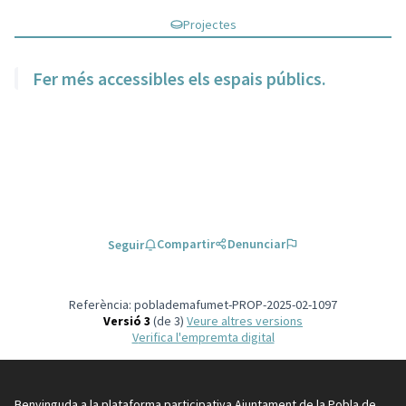
Projectes
Fer més accessibles els espais públics.
Compartir
Denunciar
Seguir
Referència: poblademafumet-PROP-2025-02-1097
Versió 3
(de 3)
veure altres versions
Verifica l'empremta digital
Benvinguda a la plataforma participativa Ajuntament de la Pobla de