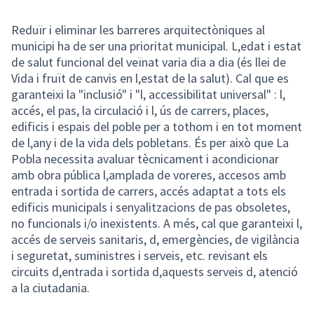
Reduïr i eliminar les barreres arquitectòniques al
municipi ha de ser una prioritat municipal. L,edat i estat
de salut funcional del veïnat varia dia a dia (és llei de
Vida i fruït de canvis en l,estat de la salut). Cal que es
garanteixi la "inclusió" i "l, accessibilitat universal" : l,
accés, el pas, la circulació i l, ús de carrers, places,
edificis i espais del poble per a tothom i en tot moment
de l,any i de la vida dels pobletans. És per això que La
Pobla necessita avaluar tècnicament i acondicionar
amb obra pública l,amplada de voreres, accesos amb
entrada i sortida de carrers, accés adaptat a tots els
edificis municipals i senyalitzacions de pas obsoletes,
no funcionals i/o inexistents. A més, cal que garanteixi l,
accés de serveis sanitaris, d, emergències, de vigilància
i seguretat, suministres i serveis, etc. revisant els
circuits d,entrada i sortida d,aquests serveis d, atenció
a la ciutadania.