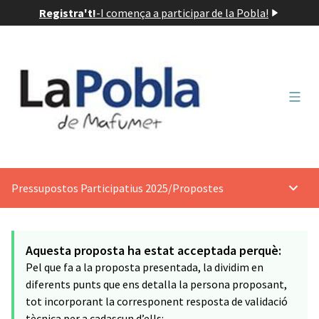
Registra't!
-
I comença a participar de la Pobla!
Menú 
Pressupostos Participatius 2025
/
Propostes
Menú p
Aquesta proposta ha estat acceptada perquè:
Pel que fa a la proposta presentada, la dividim en
diferents punts que ens detalla la persona proposant,
tot incorporant la corresponent resposta de validació
tècnica per a cadascun d’ells: