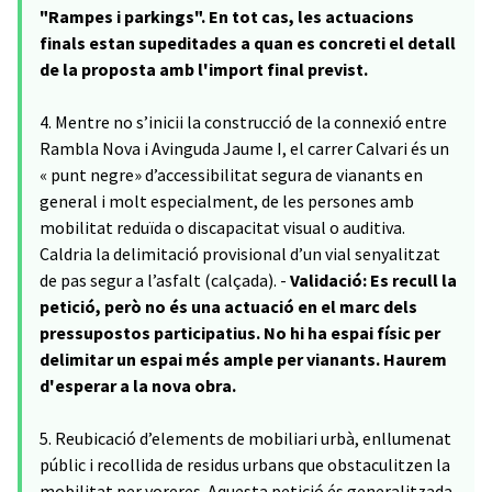
"Rampes i parkings". En tot cas, les actuacions
finals estan supeditades a quan es concreti el detall
de la proposta amb l'import final previst.
4. Mentre no s’inicii la construcció de la connexió entre
Rambla Nova i Avinguda Jaume I, el carrer Calvari és un
« punt negre» d’accessibilitat segura de vianants en
general i molt especialment, de les persones amb
mobilitat reduïda o discapacitat visual o auditiva.
Caldria la delimitació provisional d’un vial senyalitzat
de pas segur a l’asfalt (calçada). -
Validació: Es recull la
petició, però no és una actuació en el marc dels
pressupostos participatius. No hi ha espai físic per
delimitar un espai més ample per vianants. Haurem
d'esperar a la nova obra.
5. Reubicació d’elements de mobiliari urbà, enllumenat
públic i recollida de residus urbans que obstaculitzen la
mobilitat per voreres. Aquesta petició és generalitzada