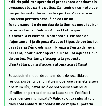
edificis públics superaria el pressupost destinat als
pressupostos participatius. Cal tenir en compte que
per poder instal·lar aquestes portes s'ha de ficar
una reixa per fora perquè en cas de no
funcionament o de pèrdua de la llum es pugui baixar
la reixa i tancar l'edifici. Aquest fet fa que
s'encareixi el cost de la proposta. L'entrada de
l'ajuntament ja disposa d'aquest tipus de portes i el
casal seria l'únic edifici amb reixa a l'entrada i que,
per tant, podria ser objecte d'instal·lar aquest tipus
de portes. Per tant, s'accepta la proposta
d'instal·lar porta d'accés automàtica al Casal.
Substituir el model de contenidors de recollida de
residus existents per un altre model que permeti la seva
obertura i ús, instal·lació de botoneria amb relleu
«Braille» en portes d’entrada i ascensors d’edificis i
dependències municipals."-
Validació: La substitució
dels contenidors suposaria un cost que superaria