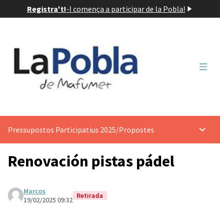
Registra't!
-
I comença a participar de la Pobla!
Menú 
Pressupostos Participatius 2025
/
Propostes
Menú p
Renovación pistas pádel
Marcos
Retirada
19/02/2025 09:32