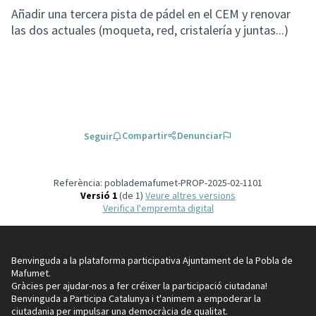
Añadir una tercera pista de pádel en el CEM y renovar
las dos actuales (moqueta, red, cristalería y juntas...)
Compartir
Denunciar
Seguir
Referència: poblademafumet-PROP-2025-02-1101
Versió 1
(de 1)
veure altres versions
Verifica l'empremta digital
Benvinguda a la plataforma participativa Ajuntament de la Pobla de
Mafumet.
Gràcies per ajudar-nos a fer créixer la participació ciutadana!
Benvinguda a Participa Catalunya i t'animem a empoderar la
ciutadania per impulsar una democràcia de qualitat.