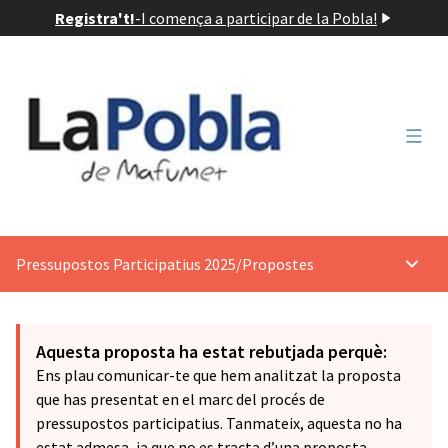
Registra't!
-
I comença a participar de la Pobla!
Menú 
Pressupostos Participatius 2025
/
Propostes
Menú p
Aquesta proposta ha estat rebutjada perquè:
Ens plau comunicar-te que hem analitzat la proposta
que has presentat en el marc del procés de
pressupostos participatius. Tanmateix, aquesta no ha
estat admesa, ja que no es tracta d’una proposta