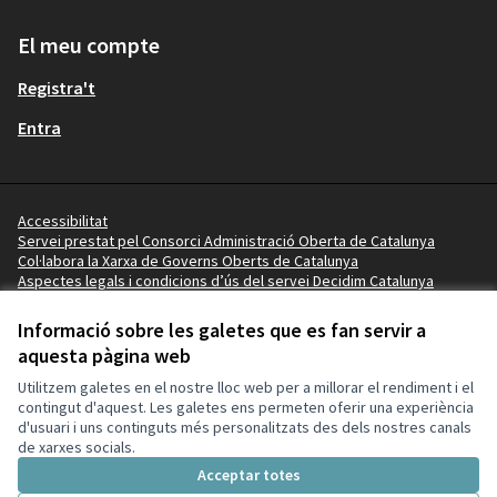
El meu compte
Registra't
Entra
Accessibilitat
Servei prestat pel Consorci Administració Oberta de Catalunya
Col·labora la Xarxa de Governs Oberts de Catalunya
Aspectes legals i condicions d’ús del servei Decidim Catalunya
Vídeo tutorials
Termes i condicions
Informació sobre les galetes que es fan servir a
Configuració de les galetes
aquesta pàgina web
Ajuntament de la Pobla de Mafumet a X
Ajuntament de la Pobla de Mafumet a Facebook
Ajuntament de la Pobla de Mafumet a Instagram
Ajuntament de la Pobla de Mafumet a YouTube
Ajuntament de la Pobla de Mafumet a GitHub
Utilitzem galetes en el nostre lloc web per a millorar el rendiment i el
(Enllaç extern)
(Enllaç extern)
(Enllaç extern)
(Enllaç extern)
(Enllaç extern)
contingut d'aquest. Les galetes ens permeten oferir una experiència
d'usuari i uns continguts més personalitzats des dels nostres canals
de xarxes socials.
Amb llicènc
(Enllaç exte
Acceptar totes
(Enllaç extern)
Web creada amb
programari lliure
.