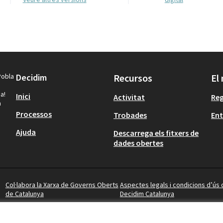
Pobla
Decidim
Recursos
El
a!
Inici
Activitat
Reg
a
Processos
Trobades
Ent
Ajuda
Descarrega els fitxers de
dades obertes
Col·labora la Xarxa de Governs Oberts
Aspectes legals i condicions d’ús 
de Catalunya
Decidim Catalunya