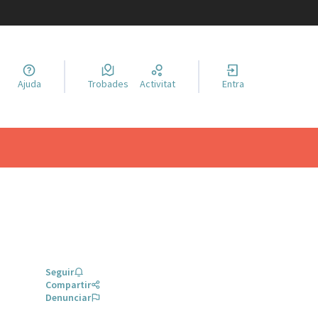
a llengua
Ajuda
Trobades
Activitat
Entra
el idioma
Seguir
Compartir
Denunciar