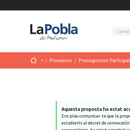
Inici
Menú principal
/
Processos
/
Pressupostos Participa
Aquesta proposta ha estat ac
Ens plau comunicar-te que la propo
establerts al decret de convocatòri
conseqüència, ha estat acceptat i p