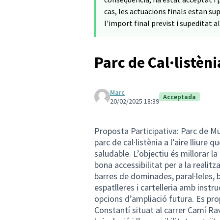
cas, les actuacions finals estan su
l'import final previst i supeditat a
Parc de Cal·listèni
Marc
Acceptada
20/02/2025 18:39
Proposta Participativa: Parc de Mu
parc de cal·listènia a l’aire lliure 
saludable. L’objectiu és millorar la
bona accessibilitat per a la realit
barres de dominades, paral·leles, b
espatlleres i cartelleria amb inst
opcions d’ampliació futura. Es pr
Constantí situat al carrer Camí Rav