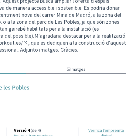
ïta. Aquest projecte busca ampliar l’oferta d’espais
va de manera accessible i sostenible. Es podria donar
ecentment nova del carrer Mina de Madró, a la zona del
rk o a la zona del parc de Les Pobles, ja que són zones
tan gairebé habilitats per a la instal·lació (es
a del possible).M'agradaria destacar per a la realització
orkout.es/
, que es dediquen a la construcció d'aquest
(Enllaç extern)
essional. Adjunto imatges. Gràcies.
Imatges
de les Pobles
Versió 4
(de 4)
Verifica l'empremta
veure altres versions
digital