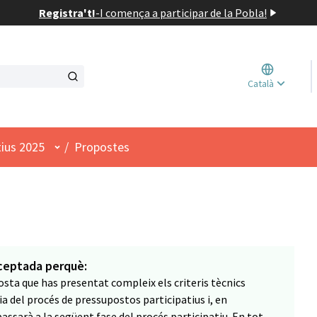
Registra't!
-
I comença a participar de la Pobla!
Triar l
Català
Elegir 
Menú d'usuari
tius 2025
/
Propostes
ceptada perquè:
sta que has presentat compleix els criteris tècnics
a del procés de pressupostos participatius i, en
assarà a la següent fase del procés participatiu. En tot