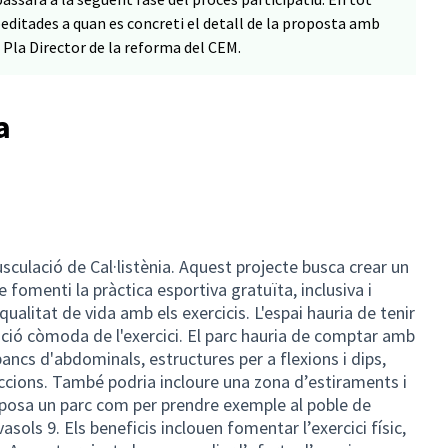
peditades a quan es concreti el detall de la proposta amb
l Pla Director de la reforma del CEM.
a
sculació de Cal·listènia. Aquest projecte busca crear un
que fomenti la pràctica esportiva gratuïta, inclusiva i
 qualitat de vida amb els exercicis. L'espai hauria de tenir
zació còmoda de l'exercici. El parc hauria de comptar amb
ancs d'abdominals, estructures per a flexions i dips,
ruccions. També podria incloure una zona d’estiraments i
oposa un parc com per prendre exemple al poble de
asols 9. Els beneficis inclouen fomentar l’exercici físic,