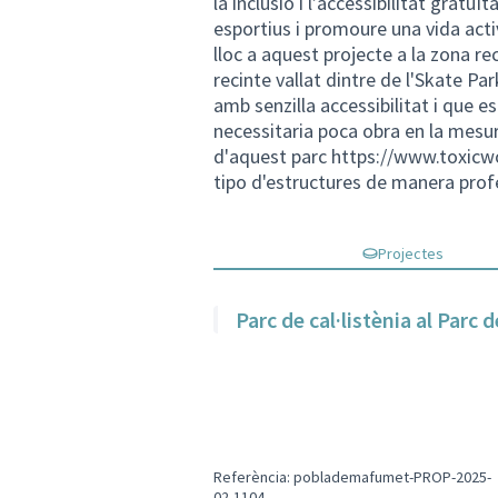
la inclusió i l’accessibilitat gratu
esportius i promoure una vida acti
lloc a aquest projecte a la zona r
recinte vallat dintre de l'Skate Pa
amb senzilla accessibilitat i que es
necessitaria poca obra en la mesur
d'aquest parc
https://www.toxicw
tipo d'estructures de manera prof
Projectes
Parc de cal·listènia al Parc 
Referència: poblademafumet-PROP-2025-
02-1104