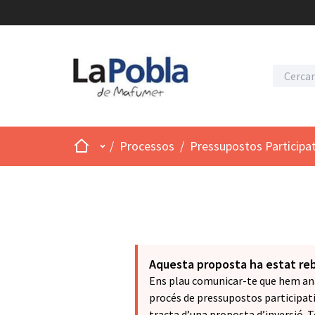
Inici
Menú principal
/
Processos
/
Pressupostos Participa
Aquesta proposta ha estat re
Ens plau comunicar-te que hem ana
procés de pressupostos participati
tracta d’una proposta d’inversió. T