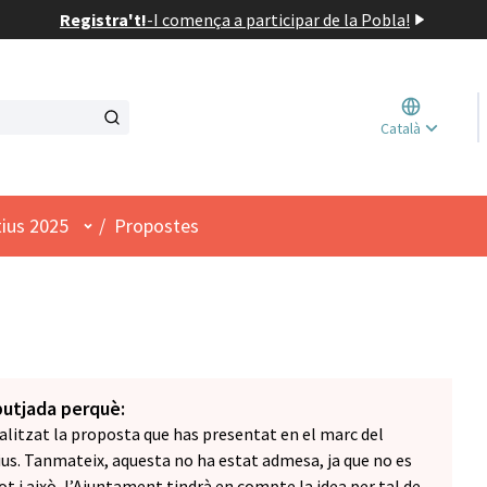
Registra't!
-
I comença a participar de la Pobla!
Triar l
Català
Elegir 
Menú d'usuari
tius 2025
/
Propostes
butjada perquè:
litzat la proposta que has presentat en el marc del
us. Tanmateix, aquesta no ha estat admesa, ja que no es
ot i això, l’Ajuntament tindrà en compte la idea per tal de