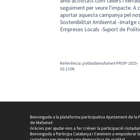
amb activitats com tallers i xerra
seguiment per veure l'impacte. A 
aportar aquesta campanya pel nost
Sostenibilitat Ambiental -Imatge 
Empreses Locals -Suport de Políti
Referència: poblademafumet-PROP-2025-
02-1106
Benvinguda a la plataforma participativa Ajuntament de la 
de Mafumet.
Gràcies per ajudar-nos a fer créixer la participació ciutadan
Benvinguda a Participa Catalunya i t'animem a empoderar l
ciutadania per impulsar una democràcia de qualitat.