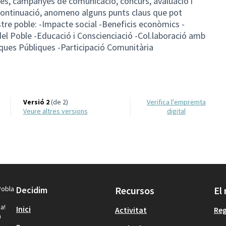
des, campanyes de comunicació, concurs, avaluació i
continuació, anomeno alguns punts claus que pot
re poble: -Impacte social -Beneficis econòmics -
del Poble -Educació i Conscienciació -Col.laboració amb
ques Públiques -Participació Comunitària
Versió 2
(de 2)
Verifica l'empremta
veure altres versions
digital
Pobla
Decidim
Recursos
El
a!
Inici
Activitat
Reg
a