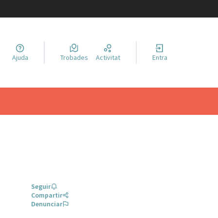
a llengua
Ajuda
Trobades
Activitat
Entra
el idioma
Seguir
Compartir
Denunciar