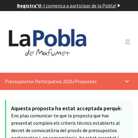
Registra't!
-
I comença a participar de la Pobla!
Menú 
Pressupostos Participatius 2025
/
Propostes
Menú p
Aquesta proposta ha estat acceptada perquè:
Ens plau comunicar-te que la proposta que has
presentat compleix els criteris tècnics establerts al
decret de convocatòria del procés de pressupostos
participatius i, en conseqüència, ha estat acceptat i