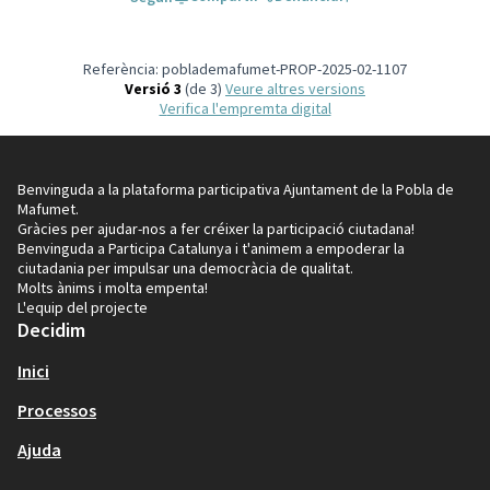
Referència: poblademafumet-PROP-2025-02-1107
Versió 3
(de 3)
veure altres versions
Verifica l'empremta digital
Benvinguda a la plataforma participativa Ajuntament de la Pobla de
Mafumet.
Gràcies per ajudar-nos a fer créixer la participació ciutadana!
Benvinguda a Participa Catalunya i t'animem a empoderar la
ciutadania per impulsar una democràcia de qualitat.
Molts ànims i molta empenta!
L'equip del projecte
Decidim
Inici
Processos
Ajuda