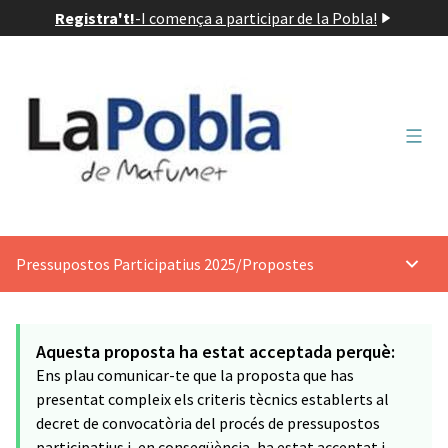
Registra't!
-
I comença a participar de la Pobla!
Menú 
Pressupostos Participatius 2025
/
Propostes
Menú p
Aquesta proposta ha estat acceptada perquè:
Ens plau comunicar-te que la proposta que has
presentat compleix els criteris tècnics establerts al
decret de convocatòria del procés de pressupostos
participatius i, en conseqüència, ha estat acceptat i