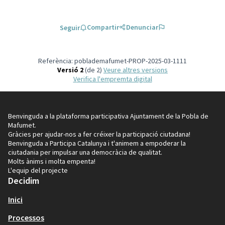
Compartir
Denunciar
Seguir
Referència: poblademafumet-PROP-2025-03-1111
Versió 2
(de 2)
veure altres versions
Verifica l'empremta digital
Benvinguda a la plataforma participativa Ajuntament de la Pobla de
Mafumet.
Gràcies per ajudar-nos a fer créixer la participació ciutadana!
Benvinguda a Participa Catalunya i t'animem a empoderar la
ciutadania per impulsar una democràcia de qualitat.
Molts ànims i molta empenta!
L'equip del projecte
Decidim
Inici
Processos