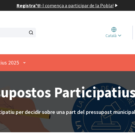
Registra't!
-
I comença a participar de la Pobla!
Triar l
Català
Elegir 
Menú d'usuari
tius 2025
upostos Participatiu
cipatiu per decidir sobre una part del pressupost municipal