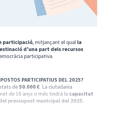
 participació
, mitjançant el qual
la
destinació d’una part dels recursos
democràcia participativa.
POSTOS PARTICIPATIUS DEL 2025?
dotats de
50.000 €
. La ciutadania
et de 16 anys o més tindrà la
capacitat
del pressupost municipal del 2025.
 els següents òrgans de seguiment,
dors i tècnics municipals vinculats a la