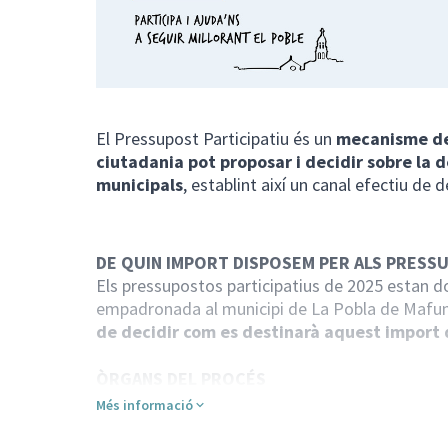
El Pressupost Participatiu és un
mecanisme de
ciutadania pot proposar i decidir sobre la 
municipals
, establint així un canal efectiu de 
DE QUIN IMPORT DISPOSEM PER ALS PRESSU
Els pressupostos participatius de 2025 estan 
empadronada al municipi de La Pobla de Mafum
de decidir com es destinarà aquest import 
ÒRGANS DEL PROCÉS
Els Pressupostos Participatius comptaran amb
Més informació
coordinació i treball:
Comissió de coordinació:
formada per als regi