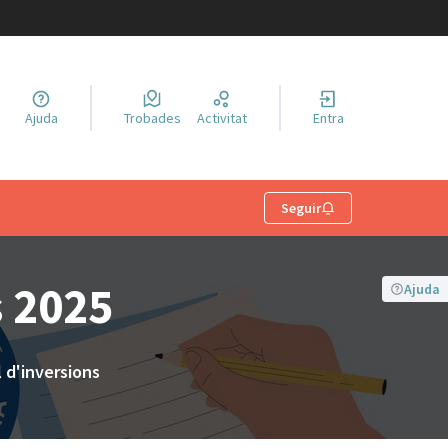
a llengua
Ajuda
Trobades
Activitat
Entra
el idioma
Seguir
s 2025
Ajuda
 d'inversions