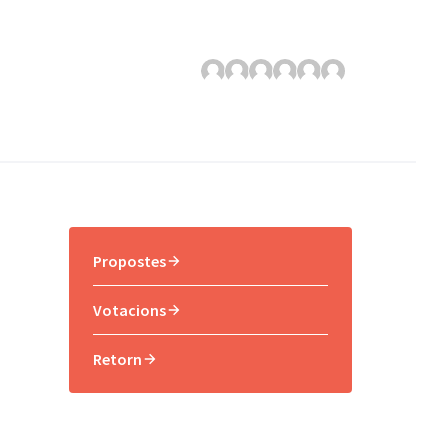
Propostes
Votacions
Retorn