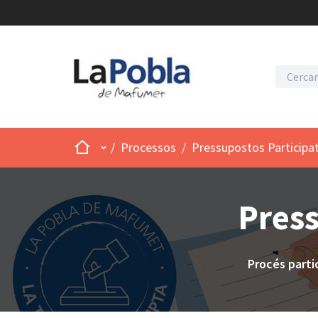
Inici
Menú principal
/
Processos
/
Pressupostos Participa
Press
Procés parti